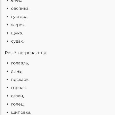
елец,
овсянка,
густера,
жерех,
щука,
судак.
Реже встречаются:
голавль,
линь,
пескарь,
горчак,
сазан,
голец,
щиповка,