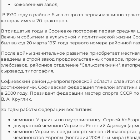
кожевенный завод.
В 1930 году в районе была открыта первая машинно-тракто
которая имела 20 тракторов.
В тридцатые годы в Софиевке построена первая средняя ш
Важным событием в культурной и политической жизни Со
был выход 20 марта 1931 года первого номера районной га
После войны значительное развитие приобретает местна
введены в строй завод продовольственных товаров, пром
хлебозавод, районное отделение "Сельхозтехники", автопр
сырзавод, типография.
Софиевский район Днепропетровской области славится 
достижениями. Софиевская федерация тяжелой атлетики 
в 2000 году. Президент федерации мастер спорта СССР по
В. А. Круглик.
За годы работы федерации воспитаны:
чемпион Украины по пауэрлифтингу Сергей Кобзарь
двукратный чемпион Украины Евгений Адамчук (армс
чемпион Украины среди спортсменов «Инваспорта», 
чемпионатов Европы (Болгария 2008 г.) и мира (Канада