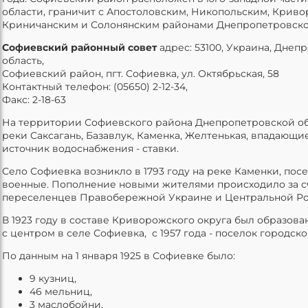
области, граничит с Апостоловским, Никопольским, Крив
Криничанским и Солонянским районами Днепропетровско
Софиевский районный совет
адрес: 53100, Украина, Днеп
область,
Софиевский район, пгт. Софиевка, ул. Октябрьская, 58
Контактный телефон: (05650) 2-12-34,
Факс: 2-18-63
На территории Софиевского района Днепропетровской об
реки Саксагань, Базавлук, Каменка, Желтенькая, впадающи
источник водоснабжения - ставки.
Село Софиевка возникло в 1793 году на реке Каменки, по
военные. Пополнение новыми жителями происходило за сч
переселенцев Правобережной Украине и Центральной Ро
В 1923 году в составе Криворожского округа был образов
с центром в селе Софиевка, с 1957 года - поселок городск
По данным на 1 января 1925 в Софиевке было:
9 кузниц,
46 мельниц,
3 маслобойни,