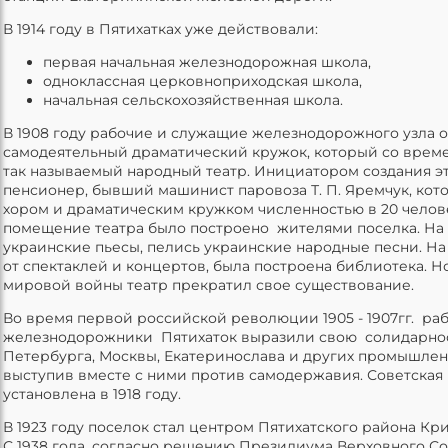
В 1914 году в Пятихатках уже действовали:
первая начальная железнодорожная школа,
одноклассная церковноприходская школа,
начальная сельскохозяйственная школа.
В 1908 году рабочие и служащие железнодорожного узла 
самодеятельный драматический кружок, который со врем
так называемый народный театр. Инициатором создания э
пенсионер, бывший машинист паровоза Т. П. Яремчук, ко
хором и драматическим кружком численностью в 20 челов
помещение театра было построено жителями поселка. На 
украинские пьесы, пелись украинские народные песни. На
от спектаклей и концертов, была построена библиотека. Н
мировой войны театр прекратил свое существование.
Во время первой российской революции 1905 - 1907гг. раб
железнодорожники Пятихаток выразили свою солидарнос
Петербурга, Москвы, Екатеринослава и других промышлен
выступив вместе с ними против самодержавия. Советская 
установлена в 1918 году.
В 1923 году поселок стал центром Пятихатского района Кр
С 1938 года, согласно решению Президиума Верховного Со