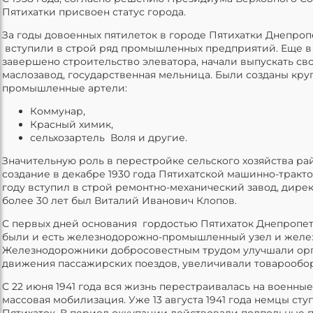
Пятихатки присвоен статус города.
За годы довоенных пятилеток в городе Пятихатки Днепро
вступили в строй ряд промышленных предприятий. Еще в 
завершено строительство элеватора, начали выпускать с
маслозавод, государственная мельница. Были созданы кр
промышленные артели:
Коммунар,
Красный химик,
сельхозартель Воля и другие.
Значительную роль в перестройке сельского хозяйства ра
создание в декабре 1930 года Пятихатской машинно-тракто
году вступил в строй ремонтно-механический завод, дире
более 30 лет был Виталий Иванович Клопов.
С первых дней основания гордостью Пятихаток Днепропе
были и есть железнодорожно-промышленный узел и желе
Железнодорожники добросовестным трудом улучшали ор
движения пассажирских поездов, увеличивали товарообор
С 22 июня 1941 года вся жизнь перестраивалась на военные
массовая мобилизация. Уже 13 августа 1941 года немцы сту
Пятихаток. В период оккупации действовали подпольные 