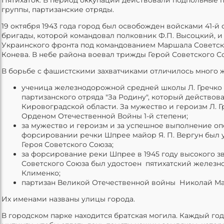
группы, партизанские отряды.
19 октября 1943 года город был освобожден войсками 41-й
бригады, которой командовал полковник Ф.П. Высоцкий, и
Украинского фронта под командованием Маршала Советско
Конева. В небе района воевал трижды Герой Советского Со
В борьбе с фашистскими захватчиками отличилось много
ученица железнодорожной средней школы Л. Гречко 
партизанского отряда "За Родину", который действов
Кировоградской области. За мужество и героизм Л. 
Орденом Отечественной Войны 1-й степени;
за мужество и героизм и за успешное выполнение о
форсировании речки Шпрее майор Я. П. Вергун был 
Героя Советского Союза;
за форсирование реки Шпрее в 1945 году высокого з
Советского Союза был удостоен пятихатский железно
Клименко;
партизан Великой Отечественной войны Николай Ма
Их именами названы улицы города.
В городском парке находится братская могила. Каждый год