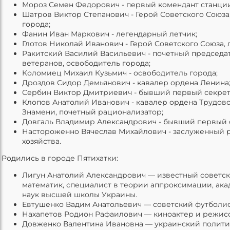
Мороз Семен Федорович - первый комендант станции
Шатров Виктор Степанович - Герой Советского Союза
города;
Фанин Иван Маркович - легендарный летчик;
Глотов Николай Иванович - Герой Советского Союза, 
Ракитский Василий Васильевич - почетный председа
ветеранов, освободитель города;
Коломиец Михаил Кузьмич - освободитель города;
Дроздов Сидор Демьянович - кавалер ордена Ленина
Сербин Виктор Дмитриевич - бывший первый секрет
Клопов Анатолий Иванович - кавалер ордена Трудов
Знамени, почетный рационализатор;
Довгаль Владимир Александрович - бывший первый 
Настороженно Вячеслав Михайлович - заслуженный р
хозяйства.
Родились в городе Пятихатки:
Лигун Анатолий Александрович — известный советск
математик, специалист в теории аппроксимации, ак
наук высшей школы Украины.
Евтушенко Вадим Анатольевич — советский футболис
Нахапетов Родион Рафаилович — киноактер и режис
Довженко Валентина Ивановна — украинский полити