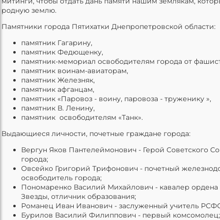
митинги, чтобы отдать дань памяти нашим землякам, кот
родную землю.
Памятники города Пятихатки Днепропетровской области:
памятник Гагарину,
памятник Федющенку,
памятник-мемориал освободителям города от фашист
памятник воинам-авиаторам,
памятник Железняк,
памятник афганцам,
памятник «Паровоз - воину, паровоза - труженику »,
памятник В. Ленину,
памятник освободителям «Танк».
Выдающиеся личности, почетные граждане города:
Вергун Яков Пантелеймонович - Герой Советского Со
города;
Овсейко Григорий Трифонович - почетный железнод
освободитель города;
Пономаренко Василий Михайлович - кавалер ордена
Звезды, отличник образования;
Романец Иван Иванович - заслуженный учитель РСФ
Бурилов Василий Филиппович - первый комсомолец;