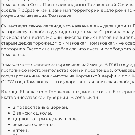
Томаковская Сечь. После ликвидации Томаковской Сечи ка
оседлый образ жизни, занимая территории возле реки Том
сохранили название Томаковка.
Существует также легенда, что название ему дала царица 
запорожскую слободку, увидела цвет мака. Спросила она у 
так красиво цветет. Но они никогда таких цветов не виде
старый дед-запорожец: "То - Маковка". "Томаковка", - не сов
повторила Екатерина и добавила, что пусть и слобода эта 
Томаковка.
Томаковка — древнее запорожское займище. В 1740 году з
постоянное место жительства семьи поселенцев, отбывав
государственные повинности на Хортицкой верфи и при 
С 1777 года Томаковка — государственная воинская слобода
В конце 19 века село Томаковка входило в состав Екатерин
Екатеринославской губернии. В селе были:
2 православные церкви,
2 земских школы,
церковно-приходская школа,
земская больница,
аптека,