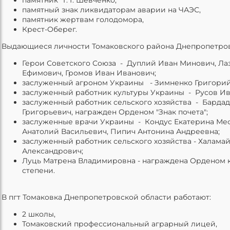
памятный знак ликвидаторам аварии на ЧАЭС,
памятник жертвам голодомора,
Крест-Оберег.
Выдающиеся личности Томаковского района Днепропетров
Герои Советского Союза - Дуплий Иван Минович, Ла
Ефимович, Громов Иван Иванович;
заслуженный агроном Украины - Зимненко Григори
заслуженный работник культуры Украины - Русов И
заслуженный работник сельского хозяйства - Барда
Григорьевич, награжден Орденом "Знак почета";
заслуженные врачи Украины - Кондус Екатерина Ме
Анатолий Васильевич, Пипич Антонина Андреевна;
заслуженный работник сельского хозяйства - Халама
Александрович;
Луць Матрена Владимировна - награждена Орденом кн
степени.
В пгт Томаковка Днепропетровской области работают:
2 школы,
Томаковский профессиональный аграрный лицей,