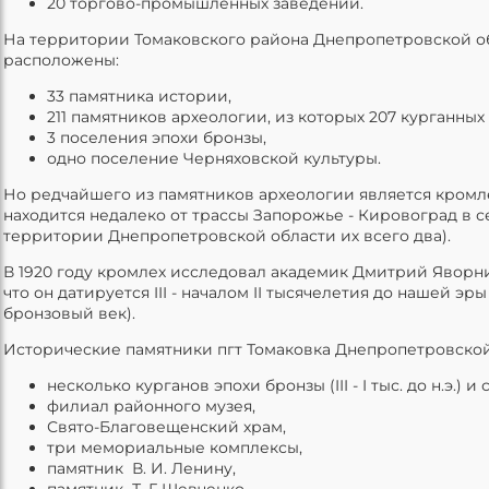
20 торгово-промышленных заведений.
На территории Томаковского района Днепропетровской о
расположены:
33 памятника истории,
211 памятников археологии, из которых 207 курганных
3 поселения эпохи бронзы,
одно поселение Черняховской культуры.
Но редчайшего из памятников археологии является кромл
находится недалеко от трассы Запорожье - Кировоград в 
территории Днепропетровской области их всего два).
В 1920 году кромлех исследовал академик Дмитрий Яворн
что он датируется III - началом II тысячелетия до нашей эр
бронзовый век).
Исторические памятники пгт Томаковка Днепропетровской
несколько курганов эпохи бронзы (III - I тыс. до н.э.) 
филиал районного музея,
Свято-Благовещенский храм,
три мемориальные комплексы,
памятник В. И. Ленину,
памятник Т. Г. Шевченко,