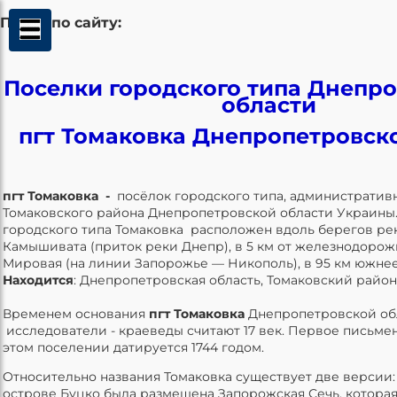
Поиск по сайту:
Поселки городского типа Днепр
области
пгт Томаковка Днепропетровск
пгт Томаковка -
посёлок городского типа, административ
Томаковского района Днепропетровской области Украины
городского типа Томаковка расположен вдоль берегов ре
Камышивата (приток реки Днепр), в 5 км от железнодоро
Мировая (на линии Запорожье — Никополь), в 95 км южне
Находится
: Днепропетровская область, Томаковский район
Временем основания
пгт Томаковка
Днепропетровской об
исследователи - краеведы считают 17 век. Первое письме
этом поселении датируется 1744 годом.
Относительно названия Томаковка существует две версии: о
острове Буцко была размещена Запорожская Сечь, которая