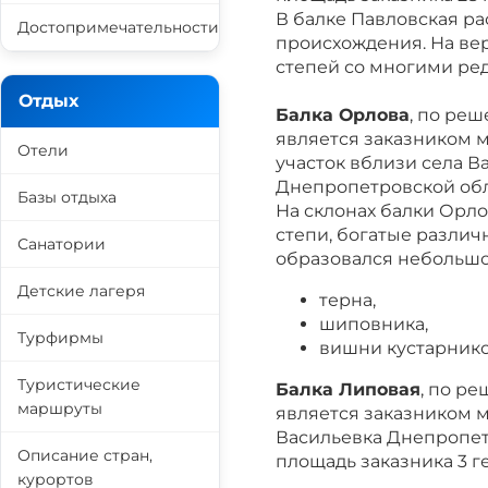
В балке Павловская ра
Достопримечательности
происхождения. На вер
степей со многими ре
Отдых
Балка Орлова
, по реш
является заказником 
Отели
участок вблизи села 
Днепропетровской обла
Базы отдыха
На склонах балки Орл
степи, богатые различ
Санатории
образовался небольшой
Детские лагеря
терна,
шиповника,
Турфирмы
вишни кустарнико
Туристические
Балка Липовая
, по ре
маршруты
является заказником 
Васильевка Днепропет
Описание стран,
площадь заказника 3 ге
курортов