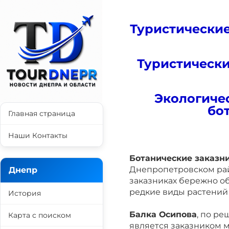
Туристически
Туристическ
Экологиче
бо
Главная страница
Наши Контакты
Ботанические заказн
Днепропетровском рай
Днепр
заказниках бережно о
редкие виды растений
История
Балка Осипова
, по ре
Карта с поиском
является заказником 