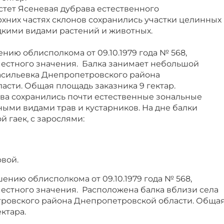
стет Ясеневая дубрава естественного
хних частях склонов сохранились участки целинных
дкими видами растений и животных.
ению облисполкома от 09.10.1979 года № 568,
местного значения. Балка занимает небольшой
Васильевка Днепропетровского района
сти. Общая площадь заказника 9 гектар.
ова сохранились почти естественные зональные
ными видами трав и кустарников. На дне балки
 гаек, с зарослями:
вой.
шению облисполкома от 09.10.1979 года № 568,
местного значения. Расположена балка вблизи села
ровского района Днепропетровской области. Обща
ктара.