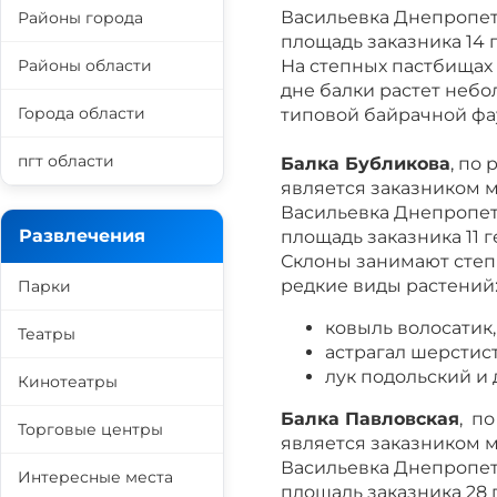
Васильевка Днепропет
Районы города
площадь заказника 14 г
Районы области
На степных пастбищах
дне балки растет неб
Города области
типовой байрачной фа
пгт области
Балка Бубликова
, по
является заказником 
Васильевка Днепропет
Развлечения
площадь заказника 11 г
Склоны занимают степ
редкие виды растений
Парки
ковыль волосатик,
Театры
астрагал шерстист
лук подольский и 
Кинотеатры
Балка Павловская
, п
Торговые центры
является заказником м
Васильевка Днепропет
Интересные места
площадь заказника 28 г