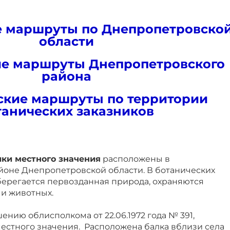
е маршруты по Днепропетровско
области
ие маршруты Днепропетровского
района
ские маршруты по территории
танических заказников
ики местного значения
расположены в
оне Днепропетровской области. В ботанических
берегается первозданная природа, охраняются
 и животных.
шению облисполкома от 22.06.1972 года № 391,
местного значения. Расположена балка вблизи села