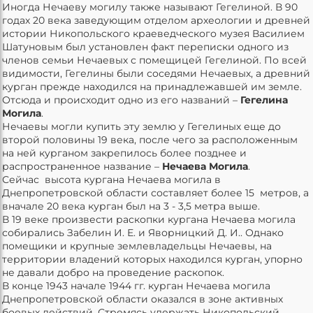
Иногда Нечаеву могилу также называют Гегелиной. В 90
годах 20 века заведующим отделом археологии и древней
истории Никопольского краеведческого музея Василием
Шатуновым был установлен факт переписки одного из
членов семьи Нечаевых с помещицей Гегелиной. По всей
видимости, Гегелины были соседями Нечаевых, а древний
курган прежде находился на принадлежавшей им земле.
Отсюда и происходит одно из его названий –
Гегелина
Могила
.
Нечаевы могли купить эту землю у Гегелиных еще до
второй половины 19 века, после чего за расположенным
на ней курганом закрепилось более позднее и
распространенное название –
Нечаева Могила
.
Сейчас высота кургана Нечаева могила в
Днепропетровской области составляет более 15 метров, а
вначале 20 века курган был на 3 - 3,5 метра выше.
В 19 веке произвести раскопки кургана Нечаева могила
собирались Забелин И. Е. и Яворницкий Д. И.. Однако
помещики и крупные землевладельцы Нечаевы, на
территории владений которых находился курган, упорно
не давали добро на проведение раскопок.
В конце 1943 начале 1944 гг. курган Нечаева могила
Днепропетровской области оказался в зоне активных
боевых действий. Стремясь удержать Никопольский